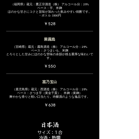
（福岡県）蔵元：鷹正宗酒造（株） アルコール分：25%
ベース：芋、米麹
ほのかな甘さにコクと旨味が加わった飲みやすい焼酎です。
・ボトル 3300円
￥528
黒霧島
（宮崎県）蔵元：霧島酒造（株） アルコール分：25%
ベース：さつまいも、米麹
とろりとした甘みにほのかな苦味の余韻が残る重厚な味わいで
す。
￥550
富乃宝山
（鹿児島県）蔵元：西酒造（株） アルコール分：25%
ベース：さつま芋（黄金千貫）、米麹（黄麹）
爽やかな香りと軽い口当たり。吟醸酒のような逸品です。
￥638
日本酒
サイズ：1合
冷酒・熱燗