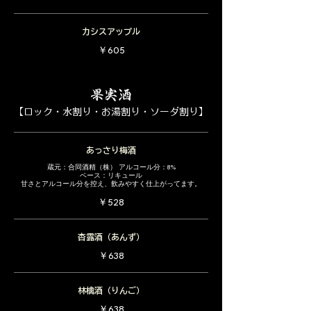
カシスアップル
￥605
果実酒
【ロック・水割り・お湯割り・ソーダ割り】
あっさり梅酒
蔵元：合同酒精（株） アルコール分：8%
ベース：リキュール
甘さとアルコール分を控え、飲みやすく仕上がってます。
￥528
杏露酒（あんず）
￥638
林檎酒（りんご）
￥638