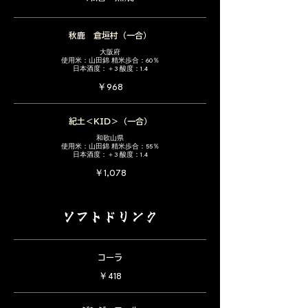
秋鹿 倉垣村（一合）
大阪府
使用米：山田錦 精米歩合：60％
日本酒度：＋3 酸度：1.4
￥968
紀土＜KID＞（一合）
和歌山県
使用米：山田錦 精米歩合：55％
日本酒度：＋3 酸度：1.4
￥1,078
ソフトドリンク
コーラ
￥418