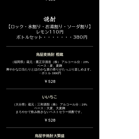
焼酎
【ロック・水割り・お湯割り・ソーダ割り】
レモン110円
ボトルセット・・・・・・・380円
鳥屋麦焼酎 樫蔵
（福岡県）蔵元：鷹正宗酒造（株） アルコール分：25%
ベース：麦、麦麹
爽やかな口当たりとほのかな麦の香りがたっぷり楽しめます。
・ボトル 3300円
￥528
いいちこ
（大分県）蔵元：三和酒類（株） アルコール分：25%
ベース：大麦、大麦麹
まろやかで飲み飽きないベストセラー焼酎です。
￥528
鳥屋芋焼酎大繁盛