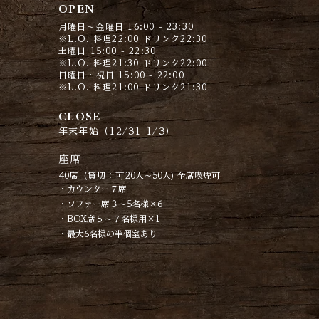
OPEN
月曜日〜金曜日
16:00 - 23:30
※L.O. 料理22:00 ドリンク22:30
​​土曜日
15:00 - 22:30
※L.O. 料理21:30 ドリンク22:00
日曜日・祝日
15:00 - 22:00
※L.O. 料理21:00 ドリンク21:30
CLOSE
年末年始（12/31-1/3）
座席
40席 (貸切：可
20人～50人
)
全席喫煙可
・カウンター７席
・ソファー席３～5名様×6
・BOX席５～７名様用×1
・最大6名様の半個室あり