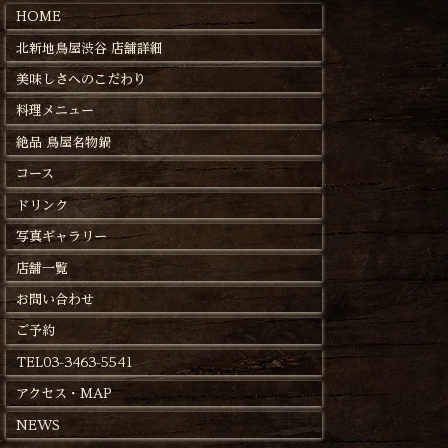
HOME
北新地鳥屋渋谷 店舗詳細
美味しさへのこだわり
料理メニュー
絶品 鳥屋名物鍋
コース
ドリンク
写真ギャラリー
店舗一覧
お問い合わせ
ご予約
TEL03-3463-5541
アクセス・MAP
NEWS