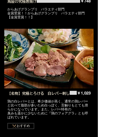
￥748
鳥屋の究極唐揚げ
からあげグランプリ バラエティ部門
金賞受賞！！からあげグランプリ バラエティ部門
【金賞受賞！！】
￥1,023
【名物】究極とろける 白レバー刺し
鶏の白レバーとは、希少価値が高く、通常の鶏レバー
と比べて脂肪が多いため白っぽく、舌触りもとても滑
らかになっています。また、レバー特有の
臭みも遥かに少ないために『鶏のフォアグラ』とも呼
ばれています。
おすすめ