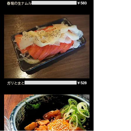
￥583
春菊の生ナムル
￥528
ガリとまと