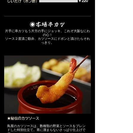
￥220
しいたけ（ポン酢）
◉本場串カツ
片手に串カツもう片方の手にジョッキ、これぞ大阪なにわ
の心！
ソース２度漬ご勘弁、カツソースにドボンと漬けたらそれ
っきり。
★秘伝のカツソース
鳥屋のカツソースは、数種類の野菜とソースをブレン
ドした特別仕立て。胃に溜まらないさっぱり仕上げで