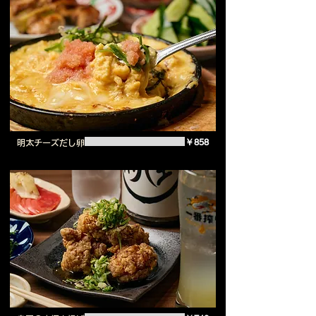
￥858
明太チーズだし卵