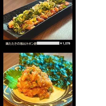
￥1,078
鶏たたきの葱出汁ポン酢