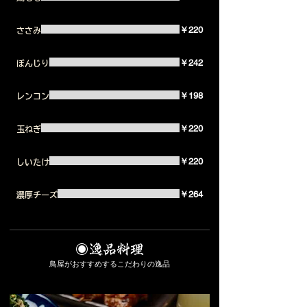
￥220
ささみ
￥242
ぼんじり
￥198
レンコン
￥220
玉ねぎ
￥220
しいたけ
￥264
濃厚チーズ
◉逸品料理
鳥屋がおすすめするこだわりの逸品