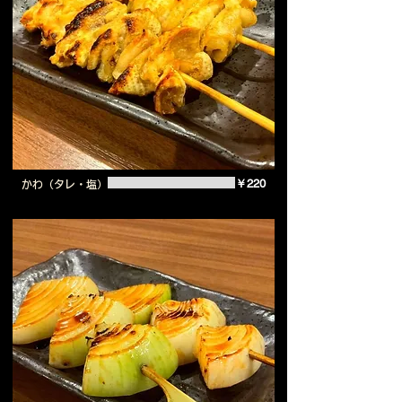
￥220
かわ（タレ・塩）