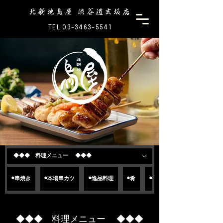
北新地鳥屋 渋谷道玄坂店
TEL 03-3463-5541
◆◆◆ 料理メニュー ◆◆◆
◉串焼き
◉本場串カツ
◉逸品料理
◉肴
◉〆
◆◆◆ 料理メニュー ◆◆◆