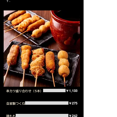
す。
￥1,133
串カツ盛り合わせ（5本）
￥275
自家製つくね
￥242
鶏もも