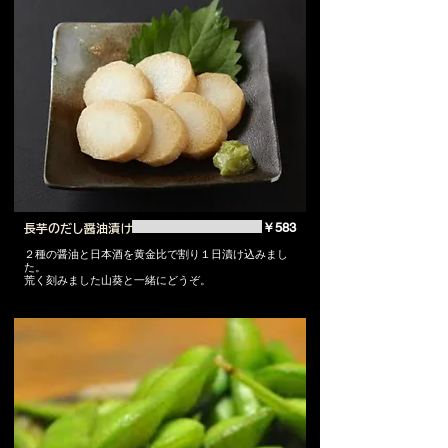
￥583
長芋のだし醤油漬け
２種の醤油と日本酒を黄金比で割り１日漬け込みまし
た。
荒く刻みました山葵と一緒にどうぞ。