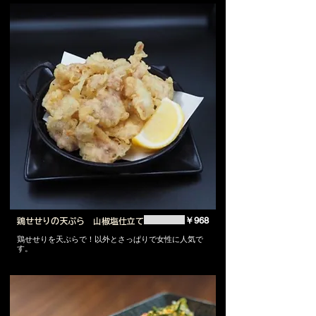
￥968
鶏せせりの天ぷら 山椒塩仕立て
鶏せせりを天ぷらで！以外とさっぱりで女性に人気で
す。