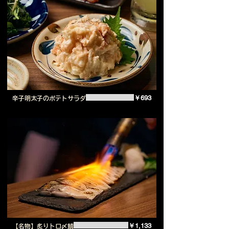
￥693
辛子明太子のポテトサラダ
￥1,133
【名物】炙りトロ〆鯖