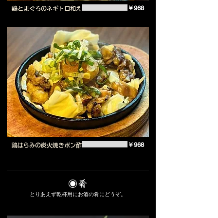
￥968
鶏とまぐろのネギトロ和え
￥968
鶏はらみの炭火焼きポン酢
◉肴
とりあえず乾杯用にお酒の肴にどうぞ。