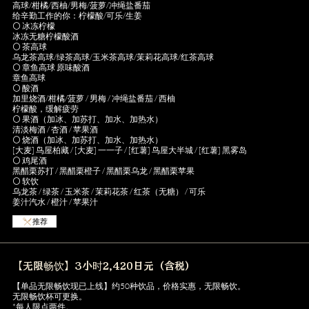
高球/柑橘/西柚/男梅/菠萝/冲绳盐番茄
给辛勤工作的你：柠檬酸/可乐/生姜
⚪ 冰冻柠檬
冰冻无糖柠檬酸酒
⚪ 茶高球
乌龙茶高球/绿茶高球/玉米茶高球/茉莉花高球/红茶高球
⚪ 章鱼高球 原味酸酒
章鱼高球
⚪ 酸酒
加里烧酒/柑橘/菠萝 / 男梅 / 冲绳盐番茄 / 西柚
柠檬酸，缓解疲劳
⚪ 果酒（加冰、加苏打、加水、加热水）
清淡梅酒 / 杏酒 / 苹果酒
⚪ 烧酒（加冰、加苏打、加水、加热水）
[大麦] 鸟屋柏藏 / [大麦] 一一子 / [红薯] 鸟屋大半城 / [红薯] 黑雾岛
⚪ 鸡尾酒
黑醋栗苏打 / 黑醋栗橙子 / 黑醋栗乌龙 / 黑醋栗苹果
⚪ 软饮
乌龙茶 / 绿茶 / 玉米茶 / 茉莉花茶 / 红茶（无糖） / 可乐
姜汁汽水 / 橙汁 / 苹果汁
推荐
【无限畅饮】3小时2,420日元（含税）
【单品无限畅饮现已上线】约50种饮品，价格实惠，无限畅饮。
无限畅饮杯可更换。
*每人限点两件。