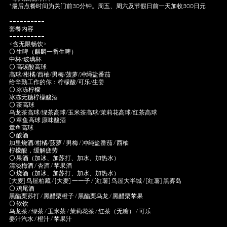
*最后点餐时间为关门前30分钟。周五、周六及节假日前一天加收300日元
==========
套餐内容
==========
<含无限畅饮>
⚪ 生啤（麒麟一番生啤）
中杯/玻璃杯
⚪ 高碳酸高球
高球/柑橘/西柚/男梅/菠萝/冲绳盐番茄
给辛勤工作的你：柠檬酸/可乐/生姜
⚪ 冰冻柠檬
冰冻无糖柠檬酸酒
⚪ 茶高球
乌龙茶高球/绿茶高球/玉米茶高球/茉莉花高球/红茶高球
⚪ 章鱼高球 原味酸酒
章鱼高球
⚪ 酸酒
加里烧酒/柑橘/菠萝 / 男梅 / 冲绳盐番茄 / 西柚
柠檬酸，缓解疲劳
⚪ 果酒（加冰、加苏打、加水、加热水）
清淡梅酒 / 杏酒 / 苹果酒
⚪ 烧酒（加冰、加苏打、加水、加热水）
[大麦] 鸟屋柏藏 / [大麦] 一一子 / [红薯] 鸟屋大半城 / [红薯] 黑雾岛
⚪ 鸡尾酒
黑醋栗苏打 / 黑醋栗橙子 / 黑醋栗乌龙 / 黑醋栗苹果
⚪ 软饮
乌龙茶 / 绿茶 / 玉米茶 / 茉莉花茶 / 红茶（无糖） / 可乐
姜汁汽水 / 橙汁 / 苹果汁