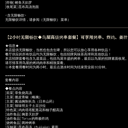
[炸物] 鲣鱼天妇罗
[收尾菜] 昆布高汤泡面
<含无限畅饮>
无限畅饮详情，请参阅（无限畅饮） 菜单）
【2小时无限畅饮◆鸟屋高级烤串套餐】可享用烤串、炸鸡、姜汁
★信息★
本店提供无限畅饮，当然也包含生啤，所以您可以放心享用各种饮品！
餐厅供应的所有饮品均为无限畅饮，包括招牌风味茶高球和其他饮品！
本店招牌套餐包含九道菜品，包括鸟屋丰盛的烤串，最后以鸟屋的招牌素面收尾
请尽情享用鸟屋的烤鸡肉串和精致菜肴。
☆本套餐用餐时间为两小时。最后点酒水时间为结束营业前30分钟。
==========
套餐内容
==========
◆餐点内容
[前菜] 章鱼烧高汤
[主菜] 脆皮青椒（略腌）
[主菜] 酱油腌制长岛（日本山药）
[主菜] 辣味明太子土豆沙拉
[特色菜] 鸡肉塔塔配葱花和柚子醋高汤
[油炸食品] 腌姜天妇罗
[油炸食品] Toriya 的终极炸鸡
[烧烤食品] 两种烤串
[压轴菜] 昆布高汤（Bukkake）素面