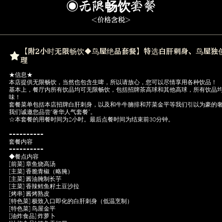
◉无限畅饮套餐
<价格含税>
【附2小时无限畅饮◆鸟屋绝品套餐】特选白肝刺身、鸟屋独创
理
★信息★
本店提供无限畅饮，当然也包含生啤，所以请放心，您可以尽情享用各种饮品！
基本上，餐厅内所有饮品均可无限畅饮，包括招牌茶高球和其他高球，所有饮品
味！
套餐菜单包括本店招牌白肝刺身，以及和牛牛腩排和芹菜金平等我们引以为豪的
我们诚邀您品尝“奢华人气套餐”。
☆本套餐的用餐时间为2小时。最后点餐时间为结束前30分钟。
==========
套餐内容
==========
◆餐点内容
[前菜] 章鱼烧高汤
[主菜] 香脆青椒（略腌）
[主菜] 酱油腌制长芋
[主菜] 香辣鳕鱼籽土豆沙拉
[烤串] 酱烤熟皮
[特色菜] 极致入口即化的白肝刺身（低温烹制）
[特色菜] 鸟屋金平
[油炸食品] 炸萝卜