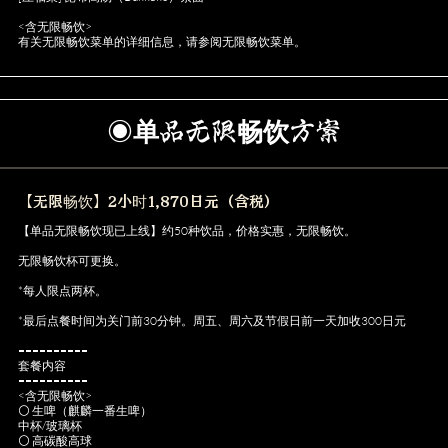
<含无限畅饮>
有关无限畅饮菜单的详细信息，请参阅无限畅饮菜单。
◉单品无限畅饮方案
【无限畅饮】2小时1,870日元（含税）
【单品无限畅饮现已上线】约50种饮品，价格实惠，无限畅饮。
无限畅饮杯可更换。
*每人限点两杯。
*最后点餐时间为关门前30分钟。周五、周六及节假日前一天加收300日元
==========
套餐内容
==========
<含无限畅饮>
⚪ 生啤（麒麟一番生啤）
中杯/玻璃杯
⚪ 高碳酸高球