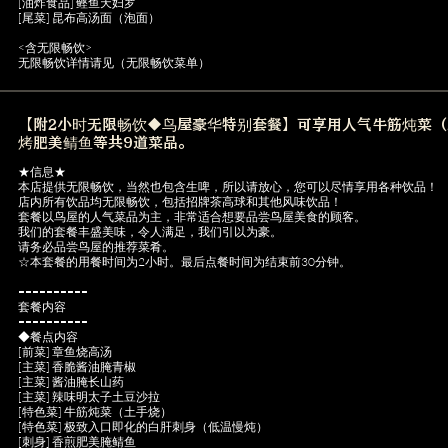
[油炸食品] 鲣鱼天妇罗
[尾菜] 昆布高汤面（泡面）
<含无限畅饮>
无限畅饮详情请见（无限畅饮菜单）
【附2小时无限畅饮◆鸟屋豪华特别套餐】可享用人气牛筋炖菜
烤肥美鲭鱼等共9道菜品。
★信息★
本店提供无限畅饮，当然也包含生啤，所以请放心，您可以尽情享用各种饮品！
店内所有饮品均无限畅饮，包括招牌茶高球和其他风味饮品！
套餐以鸟屋的人气菜品为主，非常适合想要品尝鸟屋美食的顾客。
我们的套餐丰盛美味，令人满足，我们引以为豪。
请务必品尝鸟屋的推荐菜肴。
☆本套餐的用餐时间为2小时。最后点餐时间为结束前30分钟。
==========
套餐内容
==========
◆餐点内容
[前菜] 章鱼烧高汤
[主菜] 香脆酱油腌青椒
[主菜] 酱油腌长山药
[主菜] 辣味明太子土豆沙拉
[特色菜] 牛筋炖菜（土手烧）
[特色菜] 极致入口即化的白肝刺身（低温慢炖）
[刺身] 香煎肥美腌鲭鱼