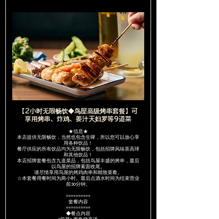
【2小时无限畅饮◆鸟屋高级烤串套餐】可
享用烤串、炸鸡、姜汁天妇罗等9道菜
★信息★
本店提供无限畅饮，当然也包含生啤，所以您可以放心享
用各种饮品！
餐厅供应的所有饮品均为无限畅饮，包括招牌风味茶高球
和其他饮品！
本店招牌套餐包含九道菜品，包括鸟屋丰盛的烤串，最后
以鸟屋的招牌素面收尾。
请尽情享用鸟屋的烤鸡肉串和精致菜肴。
☆本套餐用餐时间为两小时。最后点酒水时间为结束营业
前30分钟。
==========
套餐内容
==========
◆餐点内容