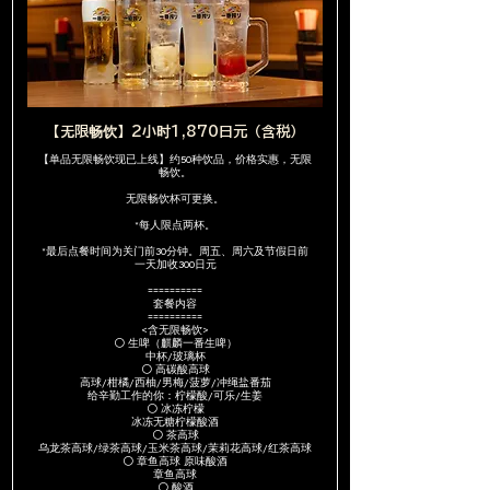
【无限畅饮】2小时1,870日元（含税）
【单品无限畅饮现已上线】约50种饮品，价格实惠，无限
畅饮。
无限畅饮杯可更换。
*每人限点两杯。
*最后点餐时间为关门前30分钟。周五、周六及节假日前
一天加收300日元
==========
套餐内容
==========
<含无限畅饮>
⚪ 生啤（麒麟一番生啤）
中杯/玻璃杯
⚪ 高碳酸高球
高球/柑橘/西柚/男梅/菠萝/冲绳盐番茄
给辛勤工作的你：柠檬酸/可乐/生姜
⚪ 冰冻柠檬
冰冻无糖柠檬酸酒
⚪ 茶高球
乌龙茶高球/绿茶高球/玉米茶高球/茉莉花高球/红茶高球
⚪ 章鱼高球 原味酸酒
章鱼高球
⚪ 酸酒