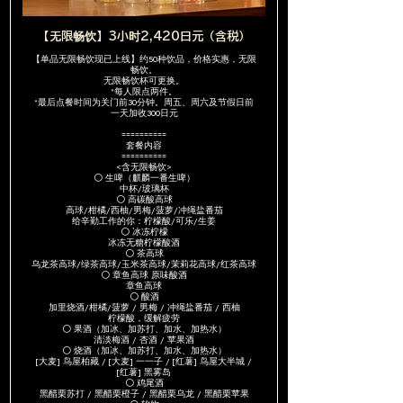
【无限畅饮】3小时2,420日元（含税）
【单品无限畅饮现已上线】约50种饮品，价格实惠，无限
畅饮。
无限畅饮杯可更换。
*每人限点两件。
*最后点餐时间为关门前30分钟。周五、周六及节假日前
一天加收300日元
==========
套餐内容
==========
<含无限畅饮>
⚪ 生啤（麒麟一番生啤）
中杯/玻璃杯
⚪ 高碳酸高球
高球/柑橘/西柚/男梅/菠萝/冲绳盐番茄
给辛勤工作的你：柠檬酸/可乐/生姜
⚪ 冰冻柠檬
冰冻无糖柠檬酸酒
⚪ 茶高球
乌龙茶高球/绿茶高球/玉米茶高球/茉莉花高球/红茶高球
⚪ 章鱼高球 原味酸酒
章鱼高球
⚪ 酸酒
加里烧酒/柑橘/菠萝 / 男梅 / 冲绳盐番茄 / 西柚
柠檬酸，缓解疲劳
⚪ 果酒（加冰、加苏打、加水、加热水）
清淡梅酒 / 杏酒 / 苹果酒
⚪ 烧酒（加冰、加苏打、加水、加热水）
[大麦] 鸟屋柏藏 / [大麦] 一一子 / [红薯] 鸟屋大半城 /
[红薯] 黑雾岛
⚪ 鸡尾酒
黑醋栗苏打 / 黑醋栗橙子 / 黑醋栗乌龙 / 黑醋栗苹果