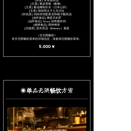
[前菜] 章鱼烧高汤
[主菜] 脆皮青椒（略腌）
[主菜] 酱油腌制长岛（日本山药）
[主菜] 辣味明太子土豆沙拉
[特色菜] 鸡肉塔塔配葱花和柚子醋高汤
[油炸食品] 腌姜天妇罗
[油炸食品] Toriya 的终极炸鸡
[烧烤食品] 两种烤串
[压轴菜] 昆布高汤（Bukkake）素面
<含无限畅饮>
有关无限畅饮菜单的详细信息，请参阅无限畅饮菜单。
5.000 ¥
◉单品无限畅饮方案