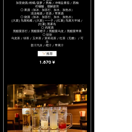
加里烧酒/柑橘/菠萝 / 男梅 / 冲绳盐番茄 / 西柚
柠檬酸，缓解疲劳
⚪ 果酒（加冰、加苏打、加水、加热水）
清淡梅酒 / 杏酒 / 苹果酒
⚪ 烧酒（加冰、加苏打、加水、加热水）
[大麦] 鸟屋柏藏 / [大麦] 一一子 / [红薯] 鸟屋大半城 /
[红薯] 黑雾岛
⚪ 鸡尾酒
黑醋栗苏打 / 黑醋栗橙子 / 黑醋栗乌龙 / 黑醋栗苹果
⚪ 软饮
乌龙茶 / 绿茶 / 玉米茶 / 茉莉花茶 / 红茶（无糖） / 可
乐
姜汁汽水 / 橙汁 / 苹果汁
推荐
1.870 ¥