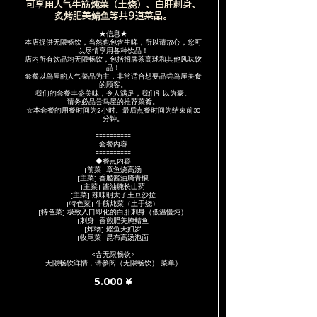
可享用人气牛筋炖菜（土烧）、白肝刺身、
炙烤肥美鲭鱼等共9道菜品。
★信息★
本店提供无限畅饮，当然也包含生啤，所以请放心，您可
以尽情享用各种饮品！
店内所有饮品均无限畅饮，包括招牌茶高球和其他风味饮
品！
套餐以鸟屋的人气菜品为主，非常适合想要品尝鸟屋美食
的顾客。
我们的套餐丰盛美味，令人满足，我们引以为豪。
请务必品尝鸟屋的推荐菜肴。
☆本套餐的用餐时间为2小时。最后点餐时间为结束前30
分钟。
==========
套餐内容
==========
◆餐点内容
[前菜] 章鱼烧高汤
[主菜] 香脆酱油腌青椒
[主菜] 酱油腌长山药
[主菜] 辣味明太子土豆沙拉
[特色菜] 牛筋炖菜（土手烧）
[特色菜] 极致入口即化的白肝刺身（低温慢炖）
[刺身] 香煎肥美腌鲭鱼
[炸物] 鲣鱼天妇罗
[收尾菜] 昆布高汤泡面
<含无限畅饮>
无限畅饮详情，请参阅（无限畅饮） 菜单）
5.000 ¥