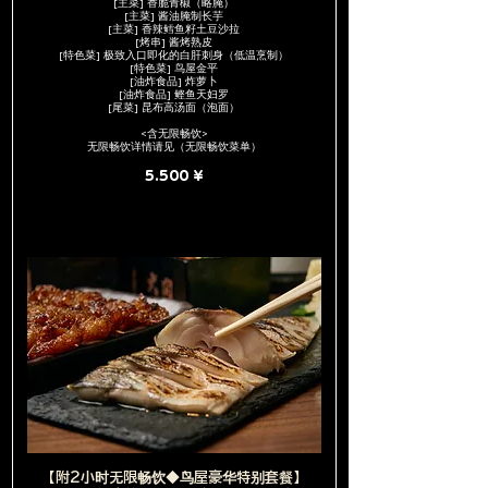
[主菜] 香脆青椒（略腌）
[主菜] 酱油腌制长芋
[主菜] 香辣鳕鱼籽土豆沙拉
[烤串] 酱烤熟皮
[特色菜] 极致入口即化的白肝刺身（低温烹制）
[特色菜] 鸟屋金平
[油炸食品] 炸萝卜
[油炸食品] 鲣鱼天妇罗
[尾菜] 昆布高汤面（泡面）
<含无限畅饮>
无限畅饮详情请见（无限畅饮菜单）
5.500 ¥
【附2小时无限畅饮◆鸟屋豪华特别套餐】