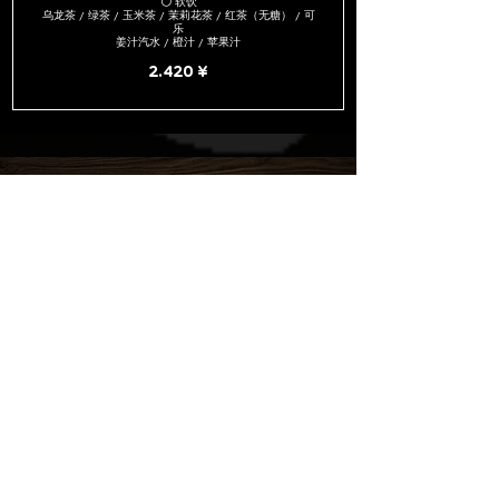
⚪ 软饮
乌龙茶 / 绿茶 / 玉米茶 / 茉莉花茶 / 红茶（无糖） / 可
乐
姜汁汽水 / 橙汁 / 苹果汁
2.420 ¥
～致已预约的顾客～
我们希望尽可能多的客户使用我们的服务，因此我们要求您在繁
忙时段将停留时间限制在两小时内。
请注意这一点。
如果您预约时迟到超过 10 分钟，请与我们联系，因为这会给其
他顾客带来不便。
如果您迟到超过 15 分钟且未联系我们，您的预订将被自动取
消。
请注意，根据我们的规定，如果您在预订当天取消，我们将收取
100% 的餐费。
承接宴会、私人聚会等的预约，请随时联系我们。
请随时联系我们