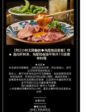
【附2小时无限畅饮◆鸟屋绝品套餐】特
选白肝刺身、鸟屋独创金平等共10道奢
华料理
★信息★
本店提供无限畅饮，当然也包含生啤，所以请放心，您可
以尽情享用各种饮品！
基本上，餐厅内所有饮品均可无限畅饮，包括招牌茶高球
和其他高球，所有饮品均经过精心调制，确保其美味！
套餐菜单包括本店招牌白肝刺身，以及和牛牛腩排和芹菜
金平等我们引以为豪的奢华菜肴。
我们诚邀您品尝“奢华人气套餐”。
☆本套餐的用餐时间为2小时。最后点餐时间为结束前30
分钟。
==========
套餐内容
==========
◆餐点内容
[前菜] 章鱼烧高汤