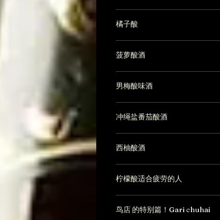
橘子酸
菠萝酸酒
男梅酸味酒
冲绳盐番茄酸酒
西柚酸酒
柠檬酸适合疲劳的人
鸟店 的特别篇！Gari chuhai