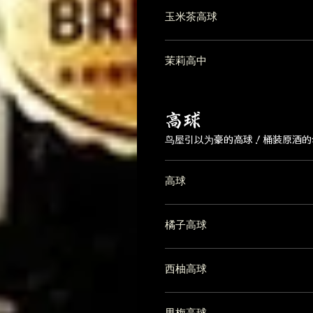
玉米茶高球
茉莉高中
高球
鸟屋引以为豪的高球！桶装原酒的
高球
橘子高球
西柚高球
男梅高球