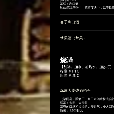
基酒：利口酒
这款酒甜度适中，酒精度适中，易于饮
杏子利口酒
苹果酒（苹果）
烧酒
【加冰、加水、加热水、加苏打】
柠檬 ¥110
瓶装 ¥380
鸟屋大麦烧酒柏仓
（福冈县）酿酒厂：高正宗酒造株式会社 
酒基：大麦、大麦曲
清爽的口感和淡淡的大麦香气，令人回
瓶装：3,300日元