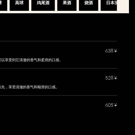
球
高球
鸡尾酒
果酒
烧酒
日本清酒
638 ¥
可以享受到它清澈的香气和柔滑的口感。
528 ¥
首先，享受清澈的香气和顺滑的口感。
605 ¥