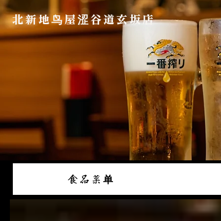
北新地鸟屋涩谷道玄坂店
食品菜单