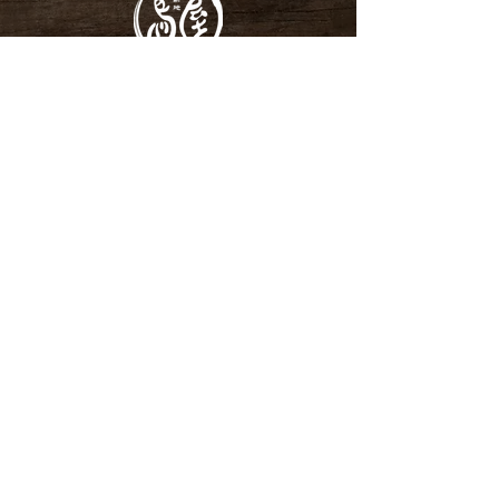
기타신치도토리야 시부야도 겐자카
도쿄도 시부야구 도겐자카 1-10-7
고토 육영회 빌딩 1F
TEL 03-3463-5541
게이오 이노카시라선【시부야역】서쪽 출구 도보 2분