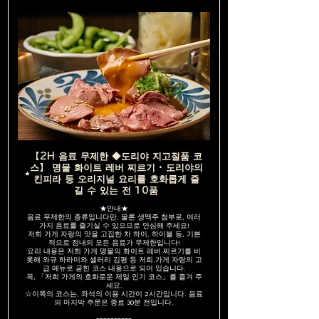
【2H 음료 무제한 ◆도리야 지고절품 코
스】 명물 화이트 레버 찌르기 · 도리야의
킨피라 등 오리지널 요리를 호화롭게 즐
길 수 있는 전 10품
★안내★
음료 무제한의 종류입니다만, 물론 생맥주 첨부로, 여러
가지 음료를 즐기실 수 있으므로 안심해 주세요!
저희 가게 자랑의 맛을 고집한 차 하이, 하이볼 등, 기본
적으로 점내의 모든 음료가 무제한입니다!
요리 내용은 저희 가게 명물의 화이트 레버 찌르기를 비
롯해 와규 하라미와 셀러리 김평 등 저희 가게 자랑의 고
급 메뉴로 굳힌 코스 내용으로 되어 있습니다.
꼭, 「저희 가게의 호화로운 제일 인기 코스」를 즐겨 주
세요.
☆이쪽의 코스는, 좌석의 이용 시간이 2시간입니다. 음료
의 마지막 주문은 종료 30분 전입니다.