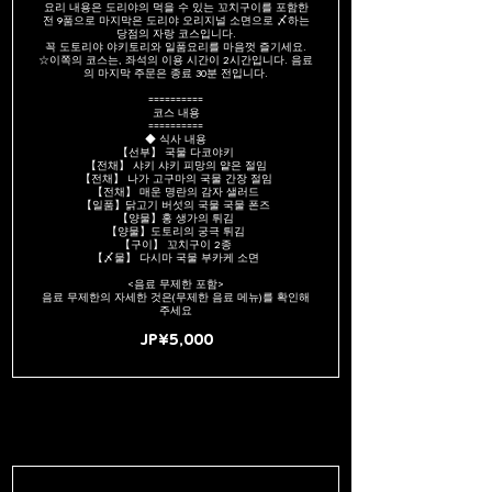
요리 내용은 도리야의 먹을 수 있는 꼬치구이를 포함한
전 9품으로 마지막은 도리야 오리지널 소면으로 〆하는
당점의 자랑 코스입니다.
꼭 도토리야 야키토리와 일품요리를 마음껏 즐기세요.
☆이쪽의 코스는, 좌석의 이용 시간이 2시간입니다. 음료
의 마지막 주문은 종료 30분 전입니다.
==========
코스 내용
==========
◆ 식사 내용
【선부】 국물 다코야키
【전채】 샤키 샤키 피망의 얕은 절임
【전채】 나가 고구마의 국물 간장 절임
【전채】 매운 명란의 감자 샐러드
【일품】닭고기 버섯의 국물 국물 폰즈
【양물】홍 생가의 튀김
【양물】도토리의 궁극 튀김
【구이】 꼬치구이 2종
【〆물】 다시마 국물 부카케 소면
<음료 무제한 포함>
음료 무제한의 자세한 것은(무제한 음료 메뉴)를 확인해
주세요
JP¥5,000