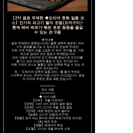
【2H 음료 무제한 ◆도리야 호화 일품 코
스】인기의 쇠고기 줄지 조림(도어구이)·
흰색 레버 찌르기·볶은 토로 등등을 즐길
수 있는 전 9품
★안내★
음료 무제한의 종류입니다만, 물론 생맥주 첨부로, 여러
가지 음료를 즐기실 수 있으므로 안심해 주세요!
저희 가게 자랑의 맛을 고집한 차 하이, 하이볼 등, 기본
적으로 점내의 모든 음료가 무제한입니다!
요리 내용은 도리야의 인기 메뉴를 중심으로 도리야를
즐기고 싶은 손님에게 즐길 수 있는 코스입니다.
저희 가게의 코스는 볼륨도 있어 만족해 주실 수 있는 자
랑의 코스입니다.
꼭, 「도토리야 강추의 일품 요리」를 즐겨 주세요.
☆이쪽의 코스는, 좌석의 이용 시간이 2시간입니다. 음료
의 마지막 주문은 종료 30분 전입니다.
==========
코스 내용
==========
◆ 식사 내용
【선부】 국물 다코야키
【전채】 샤키 샤키 피망의 얕은 절임
【전채】 나가 고기의 국물 간장 절임
【전채】 매운 명란의 감자 샐러드
【일품】소스지 조림(도어구이)
【명물】궁극 녹는 화이트 레버 찌르기(저온 조리로)
[회] 볶은 토로
【양물】세세리의 튀김
【〆물】 다시마 국물 부카케 소면