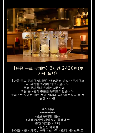
【단품 음료 무제한】3시간 2420엔(부
가세 포함)
【단품 음료 무제한 실시중】약 50종의 음료가 무제한으
로, 유익한 가격이 되고 있습니다.
음료 무제한의 유리는 교환제입니다.
※한 분 2품의 주문을 부탁드리겠습니다.
※라스트 오더는 30분 전이 됩니다. 금요일·토요일·축 전
날은 +300엔
==========
코스 내용
==========
<음료 무제한 내용>
⚪︎생맥주(기린 제일 짜기 통생맥주)
중간 머그잔 / 유리
⚪︎강탄산 하이볼
하이볼 / 귤 / 자몽 / 남매 / 소나무 / 오키나와 소금 토