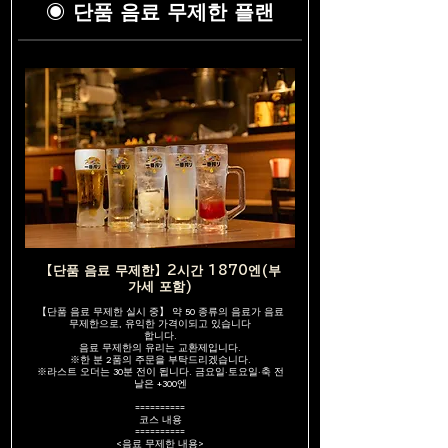
◉ 단품 음료 무제한 플랜
【단품 음료 무제한】2시간 1870엔(부
가세 포함)
【단품 음료 무제한 실시 중】 약 50 종류의 음료가 음료
무제한으로, 유익한 가격이되고 있습니다
합니다.
음료 무제한의 유리는 교환제입니다.
※한 분 2품의 주문을 부탁드리겠습니다.
※라스트 오더는 30분 전이 됩니다. 금요일·토요일·축 전
날은 +300엔
==========
코스 내용
==========
<음료 무제한 내용>