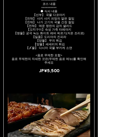
==========
코스 내용
==========
◆ 식사 내용
【선부】 국물 다코야키
【전채】 샤키 샤키 피망의 얕은 절임
【전채】 나가 고기의 국물 간장 절임
【전채】 매운 명란의 감자 샐러드
【꼬치구이】숙성 가죽 타레야키
【명물】궁극 녹는 화이트 레버 찌르기(저온 조리로)
【일품】도리야의 킨피라
【양물】 무의 튀김
【양물】세세리의 튀김
【〆물】 다시마 국물 부카케 소면
<음료 무제한 포함>
음료 무제한의 자세한 것은(무제한 음료 메뉴)를 확인해
주세요
JP¥5,500