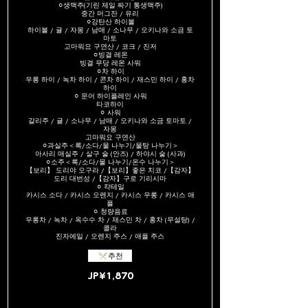
⚪︎생맥주(기린 제일 짜기 통생맥주)
중간 머그잔 / 유리
⚪︎강탄산 하이볼
하이볼 / 귤 / 자몽 / 남매 / 소나무 / 오키나와 소금 토
마토
고마워요 구연산 / 코크 / 진저
⚪︎빙결 레몬
빙결 무당 레몬 사워
⚪︎차 하이
우롱 하이 / 녹차 하이 / 콘차 하이 / 재스민 하이 / 홍차
하이
⚪︎ 문어 하이플레인 사워
타코하이
⚪︎ 사워
갈리주 / 귤 / 소나무 / 남매 / 오키나와 소금 토마토 /
자몽
고마워요 구연산
⚪︎과실주＜록/소다/물 나누기/물탕 나누기＞
아사리 매실주 / 살구 술 (안즈) / 하야시 술 (사과)
⚪︎소주＜록/소다/물 나누기/온수 나누기＞
【보리】 도리야 오구라 /【보리】좋은 치코 /【감자】
도리 대번성 /【감자】구로 기리시마
⚪︎ 칵테일
카시스 소다 / 카시스 오렌지 / 카시스 우롱 / 카시스 애
플
⚪︎ 청량음료
우롱차 / 녹차 / 옥수수 차 / 재스민 차 / 홍차 (무설탕) /
콜라
진자에일 / 오렌지 주스 / 애플 주스
추천
JP¥1,870