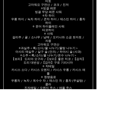
마토
고마워요 구연산 / 코크 / 진저
⚪︎빙결 레몬
빙결 무당 레몬 사워
⚪︎차 하이
우롱 하이 / 녹차 하이 / 콘차 하이 / 재스민 하이 / 홍차
하이
⚪︎ 문어 하이플레인 사워
타코하이
⚪︎ 사워
갈리주 / 귤 / 소나무 / 남매 / 오키나와 소금 토마토 /
자몽
고마워요 구연산
⚪︎과실주＜록/소다/물 나누기/물탕 나누기＞
아사리 매실주 / 살구 술 (안즈) / 하야시 술 (사과)
⚪︎소주＜록/소다/물 나누기/온수 나누기＞
【보리】 도리야 오구라 /【보리】좋은 치코 /【감자】
도리 대번성 /【감자】구로 기리시마
⚪︎ 칵테일
카시스 소다 / 카시스 오렌지 / 카시스 우롱 / 카시스 애
플
⚪︎ 청량음료
우롱차 / 녹차 / 옥수수 차 / 재스민 차 / 홍차 (무설탕) /
콜라
진자에일 / 오렌지 주스 / 애플 주스
JP¥2,420
～예약 고객님께～
많은 손님에게 이용해 주셨으면 하므로, 혼잡시는 2시간제를 부