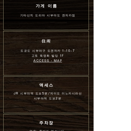
가게 이름
기타신치 도리야 시부야도 겐자카점
住所
도쿄도 시부야구 도겐자카 1-10-7
고토 육영회 빌딩 1F
ACCESS · MAP
액세스
JR 시부야역 도보5분/게이오 이노카시라선
시부야역 도보2분
주차장