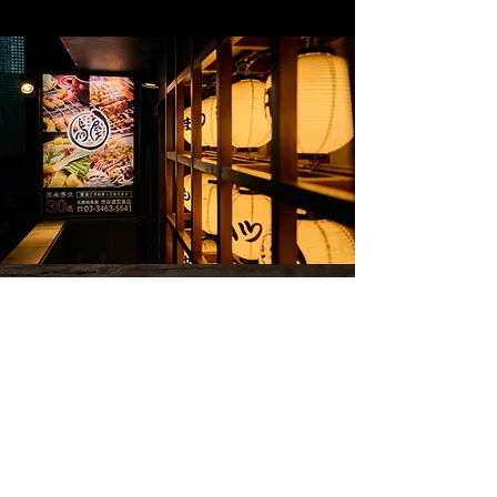
기타신치도토리야 시부야도 겐자카
도쿄도 시부야구 도겐자카 1-10-7
고토 육영회 빌딩 1F
TEL 03-3463-5541