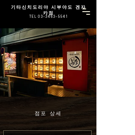
기타신치도리야 시부야도 겐자
카점
TEL 03-3463-5541
점포 상세