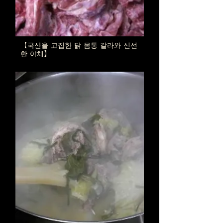
【국산을 고집한 닭 몸통 갈라와 신선
한 야채】