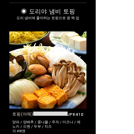
◉ 도리야 냄비 토핑
도리 냄비에 좋아하는 토핑으로 원 랙 업
토핑(야채)
JP¥418
양파 / 양배추 / 콩나물 / 주걱 / 미즈나 / 에
노키 / 으깬 / 두부 / 치즈
각 418엔