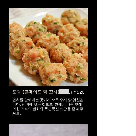
토핑 (홈메이드 닭 꼬치)
JP¥528
민치를 갈아내는 곳에서 모두 수제 닭 얽힌입
니다. 냄비에 넣는 것으로, 짠에서 나온 맛에
의한 스프의 변화와 푹신푹신 식감을 즐겨 주
세요.