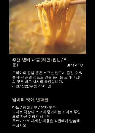
추천 냄비 〆물(라면/잡밥/우
동)
JP¥418
도리야의 집념 뽑은 스프는 반드시 즐길 수 있
습니다! 끓일 정도로 맛을 늘리는 도리야 냄비
의 맛은 바로 사치의 극한입니다.
라면/잡밥/우동 각 418엔
냄비의 맛에 변화를!
마늘 / 참깨 / 맛 / 유자 후추
그대로 극상의 스프에 좋아하는 조미료 투입
으로 자신 취향의 냄비에!
무료이므로 자세한 내용은 직원에게 말씀해
주십시오.