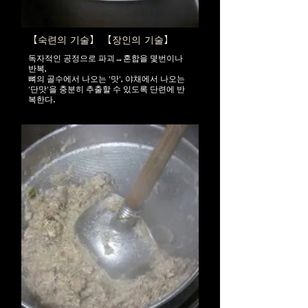
【숙련의 기술】 【장인의 기술】
독자적인 공정으로 파괴→혼합을 몇번이나
반복,
뼈의 골수에서 나오는 '맛', 야채에서 나오는
'단맛'을 충분히 추출할 수 있도록 단련에 반
복한다.