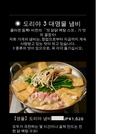
◉ 도리야 3 대명물 냄비
콜라겐 듬뿍! 비전의 「맛 닭닭 백탕 스프」가 맛
의 결정수!
저희 가게의 냄비는, 창업으로부터 지금까지 계속
사랑받고 있는 맛이 되고 있습니다.
3 종류의 맛이 있으므로, 꼭 각각 즐기십시오.
【명물】도리야 냄비
JP¥1,628
모두가 극찬하는 몇 시간이나 걸쳐 만드는 진
한 닭 백탕 수프!