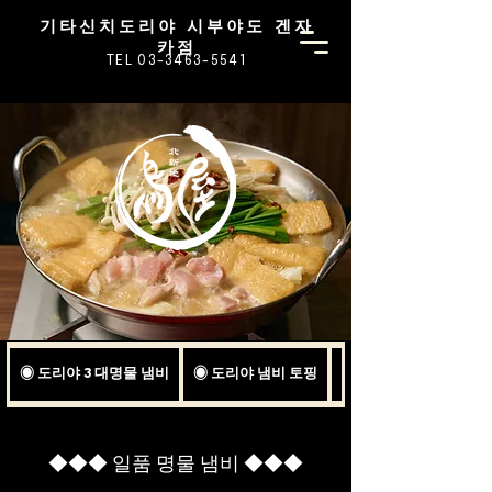
기타신치도리야 시부야도 겐자
카점
TEL 03-3463-5541
◉ 도리야 3 대명물 냄비
◉ 도리야 냄비 토핑
◉ 비전의 닭 백탕 콜라
◆◆◆ 일품 명물 냄비 ◆◆◆